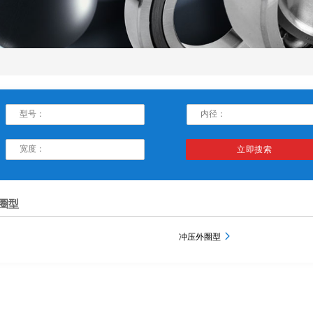
圈型
冲压外圈型