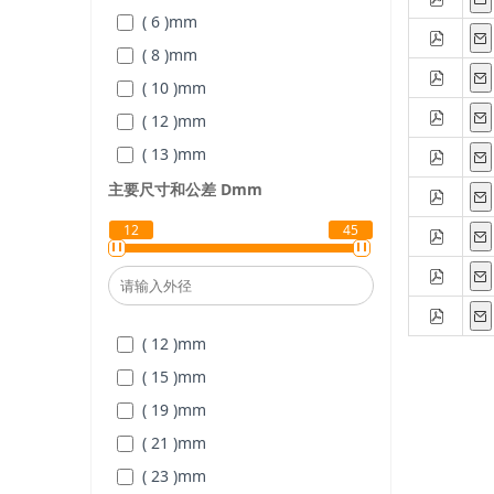
( 6 )
mm
( 8 )
mm
( 10 )
mm
( 12 )
mm
( 13 )
mm
( 16 )
mm
主要尺寸和公差
D
mm
( 20 )
mm
12
45
( 25 )
mm
( 30 )
mm
( 12 )
mm
( 15 )
mm
( 19 )
mm
( 21 )
mm
( 23 )
mm