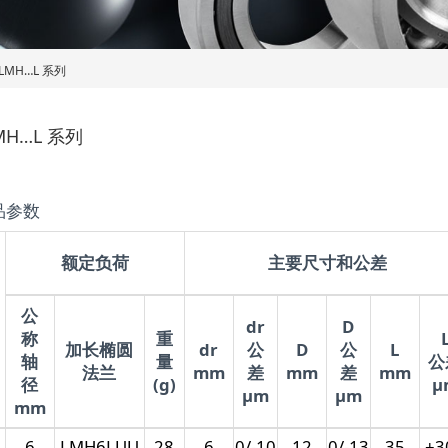
LMH…L 系列
MH…L 系列
品参数
额定负荷
主要尺寸和公差
公
dr
D
称
重
加长椭圆
dr
公
D
公
L
轴
量
公
法兰
mm
差
mm
差
mm
径
(g)
μ
μm
μm
mm
6
LMH6LUU
28
6
0/-10
12
0/-13
35
±3