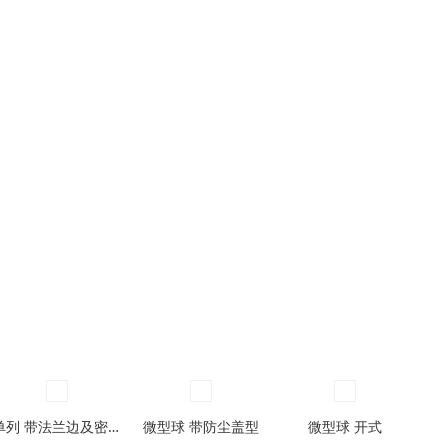
单列 带法兰边及密封圈型
微型球 带防尘盖型
微型球 开式