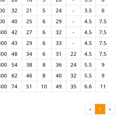
00
32
21
5
24
-
3.5
6
3.1
15
00
40
25
6
29
-
4.5
7.5
4.1
15
300
42
27
6
32
-
4.5
7.5
4.1
15
300
43
29
6
33
-
4.5
7.5
4.1
15
300
48
34
6
31
22
4.5
7.5
4.1
15
300
54
38
8
36
24
5.5
9
5.1
20
400
62
46
8
40
32
5.5
9
5.1
20
400
74
51
10
49
35
6.6
11
6.1
20
«
1
»