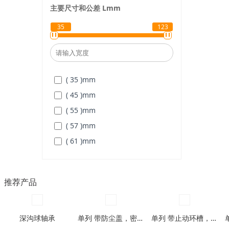
( 28 )
mm
主要尺寸和公差
L
mm
( 32 )
mm
35
123
( 40 )
mm
( 45 )
mm
( 35 )
mm
( 45 )
mm
( 55 )
mm
( 57 )
mm
( 61 )
mm
( 70 )
mm
( 80 )
mm
推荐产品
( 112 )
mm
( 123 )
mm
深沟球轴承
单列 带防尘盖，密封圈型
单列 带止动环槽，带止动环槽及防尘盖型