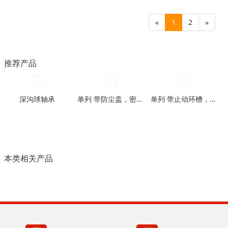
«
1
2
»
推荐产品
深沟球轴承
单列 带防尘盖，密封圈型
单列 带止动环槽，带止动环槽及防尘盖型
本类相关产品