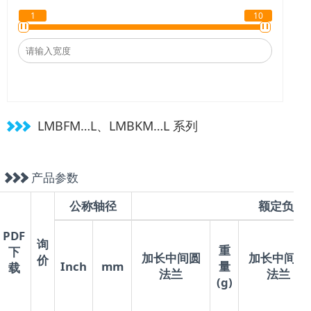
1
10
LMBFM…L、LMBKM…L 系列
产品参数
公称轴径
额定负荷
PDF
询
重
下
加长中间圆
加长中间方
价
Inch
mm
量
载
法兰
法兰
(g)