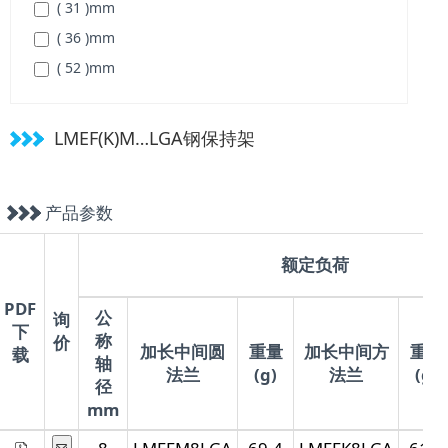
( 31 )
mm
( 36 )
mm
( 52 )
mm
( 56.5 )
mm
( 69 )
mm
LMEF(K)M…LGA钢保持架
产品参数
额定负荷
PDF
公
询
下
称
价
加长中间圆
重量
加长中间方
重量
载
轴
法兰
(g)
法兰
(g)
径
mm