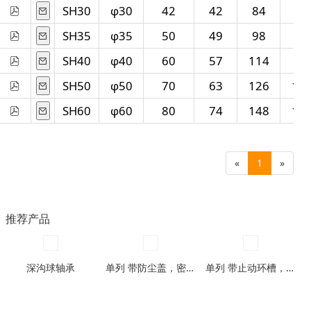
SH30
φ30
42
42
84
70
SH35
φ35
50
49
98
82
SH40
φ40
60
57
114
96
SH50
φ50
70
63
126
12
SH60
φ60
80
74
148
13
«
1
»
推荐产品
深沟球轴承
单列 带防尘盖，密封圈型
单列 带止动环槽，带止动环槽及防尘盖型