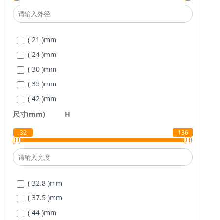
( φ40 )
mm
( φ50 )
mm
( 21 )
mm
( φ60 )
mm
( 24 )
mm
( φ8 )
mm
( 30 )
mm
( 35 )
mm
( 42 )
mm
( 49 )
mm
尺寸(mm)
H
( 57 )
mm
32
136
( 63 )
mm
( 74 )
mm
( 32.8 )
mm
( 37.5 )
mm
( 44 )
mm