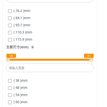
( 1-3/4 )
mm
( 76.2 )
mm
( 1-3/8 )
mm
( 84.1 )
mm
( 1-5/16 )
mm
( 93.7 )
mm
( 1-5/8 )
mm
( 110.3 )
mm
( 1-7/16 )
mm
( 115.9 )
mm
( 1-7/8 )
mm
( 119.8 )
mm
主要尺寸(mm)
b
( 1-9/16 )
mm
( 130.2 )
mm
( 1/2 )
mm
38
60
( 2 )
mm
( 3/4 )
mm
( 5/8 )
mm
( 38 )
mm
( 7/8 )
mm
( 48 )
mm
( 15/16 )
mm
( 54 )
mm
( 60 )
mm