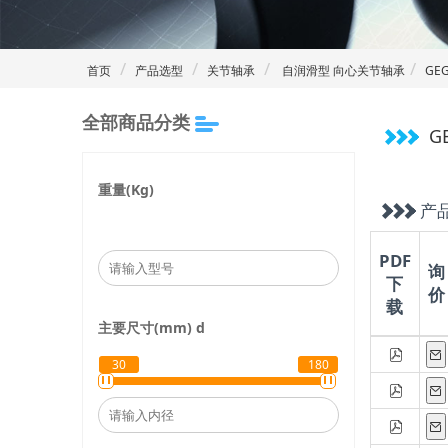
首页
产品选型
关节轴承
自润滑型 向心关节轴承
GEG
全部商品分类
G
重量(Kg)
产
PDF
询
下
价
载
主要尺寸(mm)
d
30
180