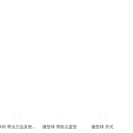
单列 带法兰边及密封圈型
微型球 带防尘盖型
微型球 开式