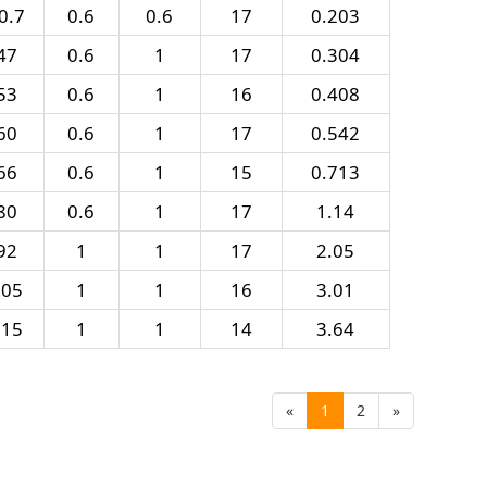
0.7
0.6
0.6
17
0.203
47
0.6
1
17
0.304
53
0.6
1
16
0.408
60
0.6
1
17
0.542
66
0.6
1
15
0.713
80
0.6
1
17
1.14
92
1
1
17
2.05
105
1
1
16
3.01
115
1
1
14
3.64
«
1
2
»