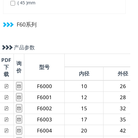
( 45 )
mm
( 50 )
mm
( 58.25 )
mm
F60系列
( 65.5 )
mm
( 71.75 )
mm
产品参数
( 79 )
mm
( 84 )
mm
PDF
询
下
型号
价
内径
外径
载
F6000
10
26
F6001
12
28
F6002
15
32
F6003
17
35
F6004
20
42