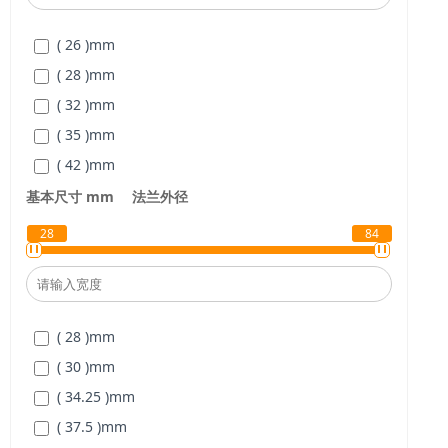
( 45 )
mm
( 26 )
mm
( 50 )
mm
( 28 )
mm
( 32 )
mm
( 35 )
mm
( 42 )
mm
( 47 )
mm
基本尺寸 mm
法兰外径
( 55 )
mm
28
84
( 62 )
mm
( 68 )
mm
( 75 )
mm
( 28 )
mm
( 80 )
mm
( 30 )
mm
( 34.25 )
mm
( 37.5 )
mm